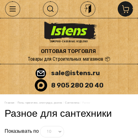
ОПТОВАЯ ТОРГОВЛЯ
Товары для Строительных магазинов 📦
sale@istens.ru
8 905 280 20 40
Главная
  /  
Пена, герметики, электроды, разное
  /  
Сантехника
  /  Разное
Разное для сантехники
Показывать по
10