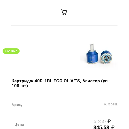
Новинка
Картридж 40D-1BL ECO OLIVE'S, блистер (уп -
100 шт)
Артикул
OL 40D-1BL
518.37
Цена
345.58