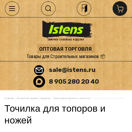
ОПТОВАЯ ТОРГОВЛЯ
Товары для Строительных магазинов 📦
sale@istens.ru
8 905 280 20 40
Главная
  /  
Ручной инструмент, перчатки
  /  
Электроинструмент и оснастка
  /  Точилка для топоров и ножей
Точилка для топоров и
ножей