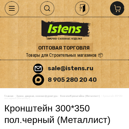
ОПТОВАЯ ТОРГОВЛЯ
Товары для Строительных магазинов 📦
sale@istens.ru
8 905 280 20 40
Главная
  /  
Замки, дверная, оконная фурнитура
  /  
Консоли/Кронштейны (Металлист)
  /  Кронштейн 300*350 
пол.черный (Металлист)
Кронштейн 300*350
пол.черный (Металлист)