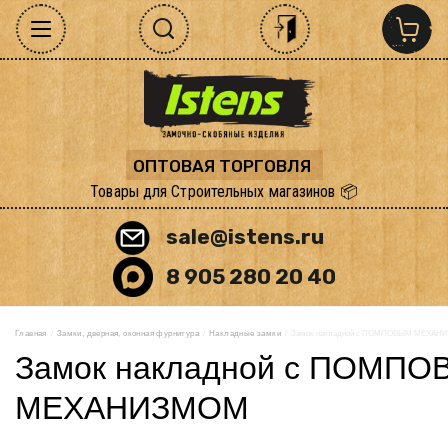
ОПТОВАЯ ТОРГОВЛЯ
Товары для Строительных магазинов 📦
sale@istens.ru
8 905 280 20 40
Главная
  /  
Замки, дверная, оконная фурнитура
  /  
Накладные замки
  /  Замок накладной с ПОМПОВЫМ МЕХА
Замок накладной с ПОМП
МЕХАНИЗМОМ