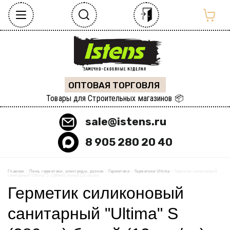
ОПТОВАЯ ТОРГОВЛЯ
Товары для Строительных магазинов 📦
sale@istens.ru
8 905 280 20 40
Главная
  /  
Пена, герметики, электроды, разное
  /  
Герметики
  /  
Герметики Ultima
  /  Герметик силиконовый 
санитарный "Ultima" S  (280мл) белый (12 шт./уп)
Герметик силиконовый
санитарный "Ultima" S