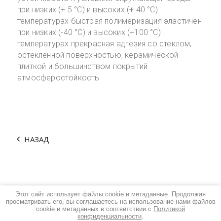
при низких (+ 5 °C) и высоких (+ 40 °C)
температурах быстрая полимеризация эластичен
при низких (-40 °C) и высоких (+100 °C)
температурах прекрасная адгезия со стеклом,
остекленной поверхностью, керамической
плиткой и большинством покрытий
атмосферостойкость
НАЗАД
Этот сайт использует файлы cookie и метаданные. Продолжая
Istens - оптовые поставки строительных товаров © 2013
просматривать его, вы соглашаетесь на использование нами файлов
Политика конфиденциальности
cookie и метаданных в соответствии с
Политикой
Сайт создан в:
megagroup.ru
конфиденциальности
.