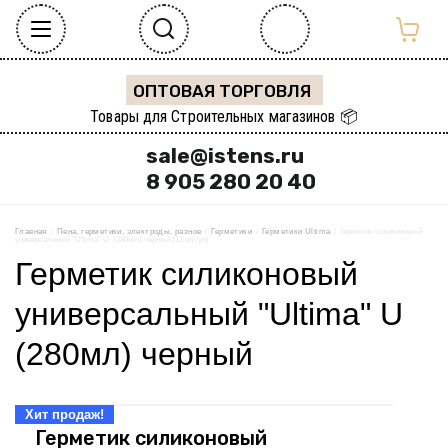
ОПТОВАЯ ТОРГОВЛЯ
Товары для Строительных магазинов 📦
sale@istens.ru
8 905 280 20 40
Главная
  /  
Пена, герметики, электроды, разное
  /  
Герметики
  /  
Герметики Ultima
  /  Герметик силиконовый 
универсальный "Ultima" U  (280мл) черный (12 шт./уп)
Герметик силиконовый
универсальный "Ultima" U
(280мл) черный
Хит продаж!
Герметик силиконовый