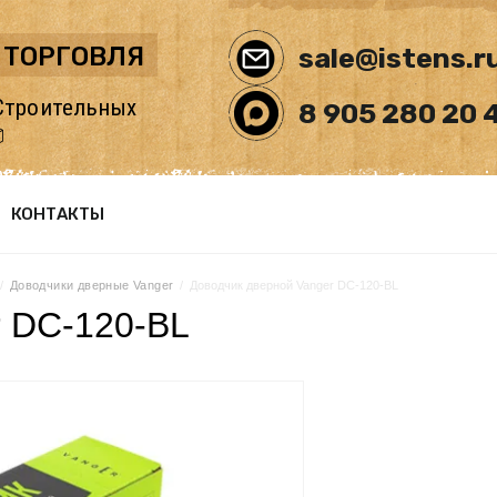
 ТОРГОВЛЯ
sale@istens.r
Строительных
8 905 280 20 

КОНТАКТЫ
/  
Доводчики дверные Vanger
  /  Доводчик дверной Vanger DC-120-BL
r DC-120-BL