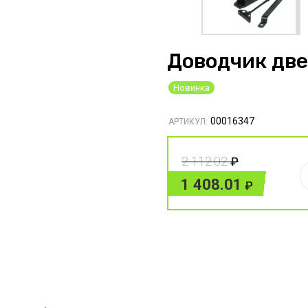
Доводчик две
Новинка
00016347
АРТИКУЛ:
2 112.02
1 408.01