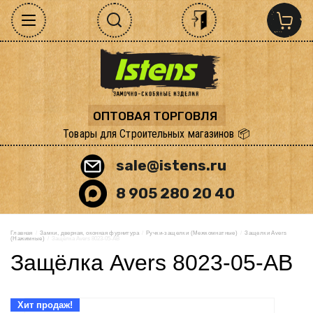
ОПТОВАЯ ТОРГОВЛЯ
Товары для Строительных магазинов 📦
sale@istens.ru
8 905 280 20 40
Главная
  /  
Замки, дверная, оконная фурнитура
  /  
Ручки-защелки (Межкомнатные)
  /  
Защелки Avers 
(Нажимные)
  /  Защёлка Avers 8023-05-AB
Защёлка Avers 8023-05-AB
Хит продаж!