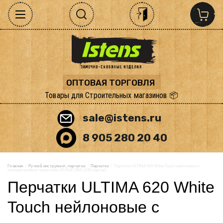
ОПТОВАЯ ТОРГОВЛЯ
Товары для Строительных магазинов 📦
sale@istens.ru
8 905 280 20 40
Главная
  /  
Ручной инструмент, перчатки
  /  
Перчатки
  /  Перчатки ULTIMA 620 White Touch нейлоновые с 
полиуретановым покрытием БЕЛЫЕ (8М) (240 пар/кор)
Перчатки ULTIMA 620 White
Touch нейлоновые с